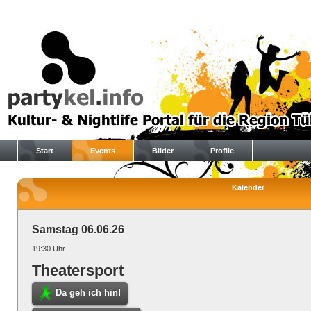
Start
Events
Bilder
Profile
Kalender
Samstag 06.06.26
19:30 Uhr
Theatersport
Da geh ich hin!