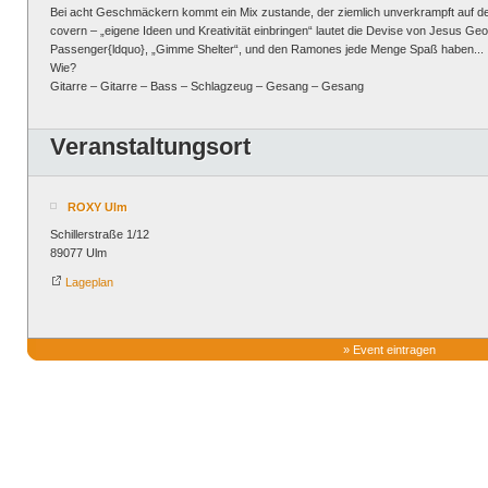
Bei acht Geschmäckern kommt ein Mix zustande, der ziemlich unverkrampft auf der
covern – „eigene Ideen und Kreativität einbringen“ lautet die Devise von Jesus Geo
Passenger{ldquo}, „Gimme Shelter“, und den Ramones jede Menge Spaß haben...
Wie?
Gitarre – Gitarre – Bass – Schlagzeug – Gesang – Gesang
Veranstaltungsort
ROXY Ulm
Schillerstraße 1/12
89077 Ulm
Lageplan
»
Event eintragen