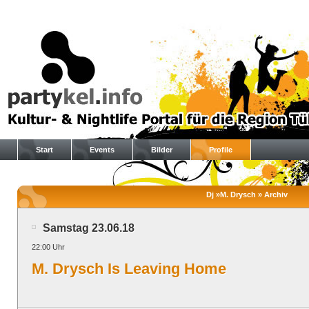
Start
Events
Bilder
Profile
Dj »M. Drysch » Archiv
Samstag 23.06.18
22:00 Uhr
M. Drysch Is Leaving Home