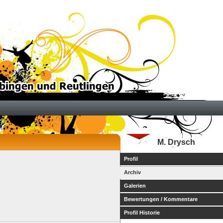
M. Drysch
Profil
Archiv
Galerien
Bewertungen / Kommentare
Profil Historie