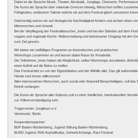
Dabei ist die Sprache Musik, Theater, Akrobatik, Jonglage, Clownerie, Performance,
Die Kunst als Sprache über nationale Grenzen hinweg, Menschen treffen zusamm
Fähigkeiten, entdecken Talente welche sie auf dem Festival gleich umsetzten könn
Gleichzeitig setzen wir auf ökologische Nachhaltigkeit fördern und achten einen
Mitmenschen und Umwelt.
Bei der Verpflegung der Festivalbesucher_innen und bei den Ständen auf dem Fest
vegane und regionale Küche. Müllvermeidung und behutsamer Umgang mit den Gel
zum Ziel gesetzt.
Wir bieten ein vielfältiges Programm an theoretischen und praktischen
Workshops zusammen an und lassen dabei Raum für Kreativität.
Die Teilnehmer_innen haben die Möglichkeit, selbst Workshops anzubieten, Aktivitäte
einen Auftritt auf die Beine zu stellen.
Das Festival lebt so von der Eigeninitiative und der Mithilfe aller. Das gilt währen
Hände sind immer willkommen!
Allen interessierten Menschen, auch sozial oder finanziell Benachteiligten, soll das
Eintritt verlangen.
Die Kunst als Sprache aller Kulturen,soll zu einer friedlichen, interkulturellen Verst
zur Völkerverständigung sein.
Trägerverein: Jonglirium e.V.
Vereinssitz: Berlin
Kooperationspartner:
BDP Baden-Württemberg, Jugend Stiftung Baden-Würtemberg,
BUND Jugend, RAK Asphaltkultur, 2wheels4change, Ract Festival