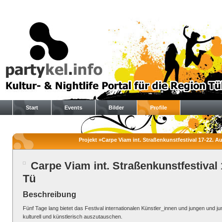
Start
Events
Bilder
Profile
Projekt »Carpe Viam int. Straßenkunstfestival 17-22. Aug
Carpe Viam int. Straßenkunstfestival 
Tü
Beschreibung
Fünf Tage lang bietet das Festival internationalen Künstler_innen und jungen und 
kulturell und künstlerisch auszutauschen.