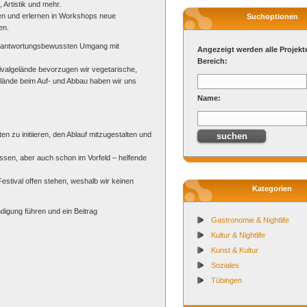
 Artistik und mehr.
en und erlernen in Workshops neue
Suchoptionen
en.
 verantwortungsbewussten Umgang mit
Angezeigt werden alle Projekt
Bereich:
ivalgelände bevorzugen wir vegetarische,
ände beim Auf- und Abbau haben wir uns
Name:
n zu initiieren, den Ablauf mitzugestalten und
ddessen, aber auch schon im Vorfeld – helfende
 Festival offen stehen, weshalb wir keinen
Kategorien
ändigung führen und ein Beitrag
Gastronomie & Nightlife
Kultur & Nightlife
Kunst & Kultur
Soziales
Tübingen