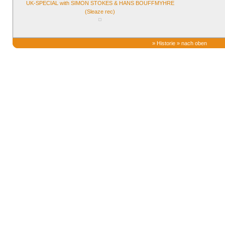
UK-SPECIAL with SIMON STOKES & HANS BOUFFMYHRE
(Sleaze rec)
»
Historie
»
nach oben