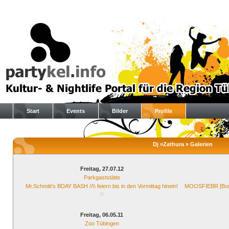
Start
Events
Bilder
Profile
Dj »Zathura » Galerien
Freitag, 27.07.12
Parkgaststätte
Mr.Schmitt's BDAY BASH //\\ feiern bis in den Vormittag hinein!
MOOSFIEBR [Bosp
Freitag, 06.05.11
Zoo Tübingen