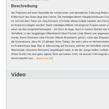
Beschreibung
Als Polizisten auf einer Baustelle ein verlassenes und demoliertes Fahrzeug finde
Kofferraum des Autos liegt eine Leiche. Die herbeigerufenen Hauptkommissare Eva 
es sich bei dem Toten um Jörg Korsack (Christian Maria Göbel) handelt, den Person
ist brutal erschlagen worden. Seine ständigen Affären mit jüngeren Frauen waren 
wenn sie das Gegenteil behauptet – ein Dorn im Auge. Auch in seinem Betrieb war 
Verhältnis zu der langjährigen Mitarbeiterin Moni Fischer (Jule Böwe) war angespa
wurde, ihrem Ehemann Uwe Fischer (Martin Brambach) gehört, rückt das Ehepaar i
die Kommissare, dass ihr 17-jähriger Sohn Tobias, der eine Lehre im Verkehrsbetrieb
im Krankenhaus liegt. War er eifersüchtig auf Korsack, weil der ein Verhältnis mi
Wachowiak (Susanne Bormann) angefangen hatte, in die der Junge heillos verliebt 
(Peter Kurth) hat eine ganz eigene Sicht auf seinen Chef, mit dessen Führungsstil
einverstanden war ... (
daserste.de
)
Video