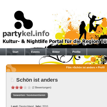
Start
Events
Bilder
Profile
Film »Schön ist anders » Profil
Schön ist anders
(2 Bewertungen)
bewerten / kommentieren
Land:
Deutschland
Jahr:
2010