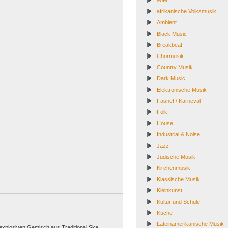
90er
afrikanische Volksmusik
Ambient
Black Music
Breakbeat
Chormusik
Country Musik
Dark Music
Elektronische Musik
Fasnet / Karneval
Folk
House
Industrial & Noise
Jazz
Jüdische Musik
Kirchenmusik
Klassische Musik
Kleinkunst
Kultur und Schule
Küche
Lateinamerikanische Musik
explosiven Gemisch aus Traditional Ska,