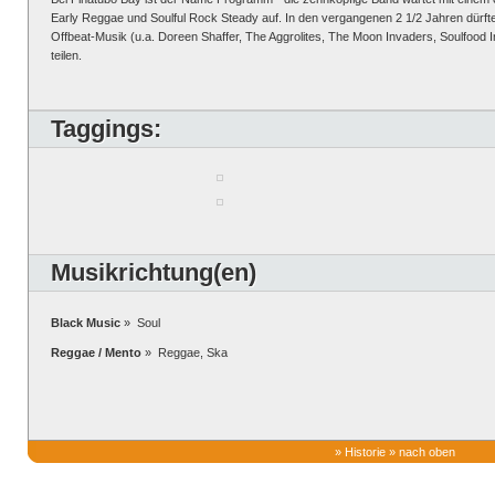
Early Reggae und Soulful Rock Steady auf. In den vergangenen 2 1/2 Jahren dürft
Offbeat-Musik (u.a. Doreen Shaffer, The Aggrolites, The Moon Invaders, Soulfood In
teilen.
Taggings:
Musikrichtung(en)
Black Music
» Soul
Reggae / Mento
» Reggae, Ska
»
Historie
»
nach oben