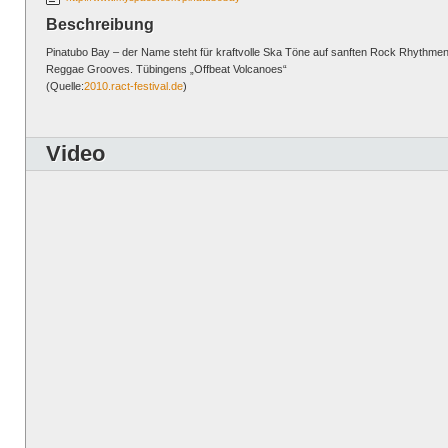
Beschreibung
Pinatubo Bay – der Name steht für kraftvolle Ska Töne auf sanften Rock Rhythmen
Reggae Grooves. Tübingens „Offbeat Volcanoes“
(Quelle:
2010.ract-festival.de
)
Video