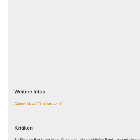
Weitere Infos
Albumkritik zu "Time has come"
Kritiken
Bei Pinatubo Bay ist der Name Programm - die zehnköpfige Band wartet mit einem 