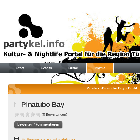
Start
Events
Bilder
Profile
Musiker »Pinatubo Bay » Profil
Pinatubo Bay
(0 Bewertungen)
bewerten / kommentieren
http://www.myspace.com/pinatubobay