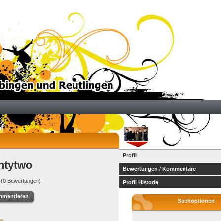
Profil
ntytwo
Bewertungen / Kommentare
(0 Bewertungen)
Profil Historie
mmentieren
Suchoptionen
de