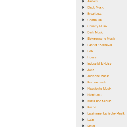
Ambient
Black Music
Breakbeat
Chormusik
Country Musik
Dark Music
Elektronische Musik
Fasnet / Karneval
Folk
House
Industrial & Noise
Jazz
Jüdische Musik
Kirchenmusik
Klassische Musik
Kleinkunst
Kultur und Schule
Küche
Lateinamerikanische Musik
Latin
Metal