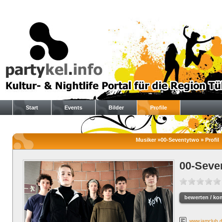
Start
Events
Bilder
Profile
Musiker »00-Seventytwo » Profil
00-Seve
bewerten / ko
www.jamclub.