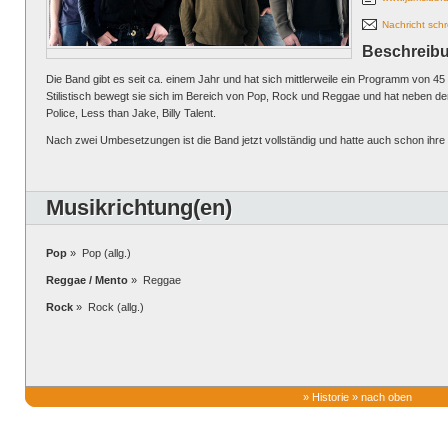
Nachricht sch
Beschreib
Die Band gibt es seit ca. einem Jahr und hat sich mittlerweile ein Programm von 45 
Stilistisch bewegt sie sich im Bereich von Pop, Rock und Reggae und hat neben d
Police, Less than Jake, Billy Talent.
Nach zwei Umbesetzungen ist die Band jetzt vollständig und hatte auch schon ihre e
Musikrichtung(en)
Pop
» Pop (allg.)
Reggae / Mento
» Reggae
Rock
» Rock (allg.)
»
Historie
»
nach oben