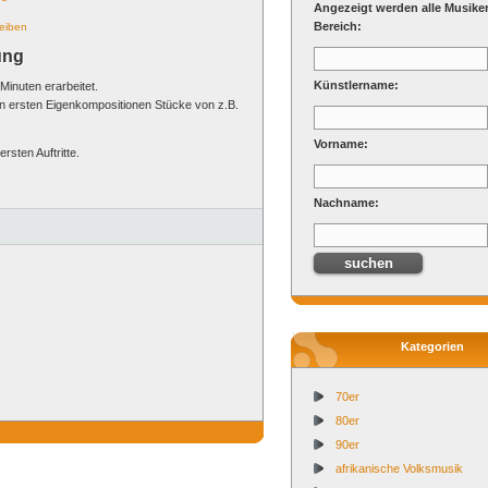
Angezeigt werden alle Musike
Bereich:
reiben
ung
Künstlername:
Minuten erarbeitet.
en ersten Eigenkompositionen Stücke von z.B.
Vorname:
rsten Auftritte.
Nachname:
Kategorien
70er
80er
90er
afrikanische Volksmusik