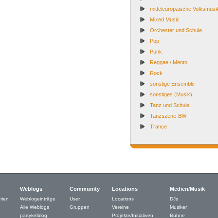
mitteleuropäische Volksmusi
Mixed Music
Orchester und Schule
Pop
Punk
Reggae / Mento
Rock
sonstige Ensemble
sonstiges (Musik)
Tanz und Schule
Tanzszene-BW
Trance
Weblogs
Community
Locations
Medien/Musik
rien
Weblogeinträge
User
Locations
DJs
Alle Weblogs
Gruppen
Vereine
Musiker
partykelblog
Projekte/Initiativen
Bühne