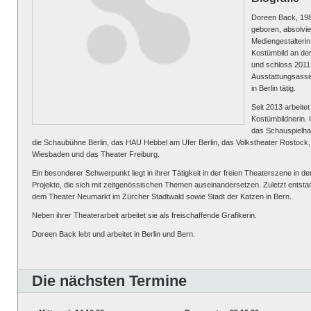
Doreen Back, 198
geboren, absolvie
Mediengestalterin
Kostümbild an de
und schloss 2011 
Ausstattungsassi
in Berlin tätig.
Seit 2013 arbeite
Kostümbildnerin. 
das Schauspielh
die Schaubühne Berlin, das HAU Hebbel am Ufer Berlin, das Volkstheater Rostock,
Wiesbaden und das Theater Freiburg.
Ein besonderer Schwerpunkt liegt in ihrer Tätigkeit in der freien Theaterszene in de
Projekte, die sich mit zeitgenössischen Themen auseinandersetzen. Zuletzt entsta
dem Theater Neumarkt im Zürcher Stadtwald sowie Stadt der Katzen in Bern.
Neben ihrer Theaterarbeit arbeitet sie als freischaffende Grafikerin.
Doreen Back lebt und arbeitet in Berlin und Bern.
Die nächsten Termine