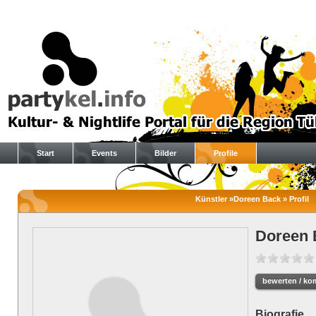
Start
Events
Bilder
Profile
Künstler »Doreen Back » Profil
Doreen 
bewerten / ko
Biografie