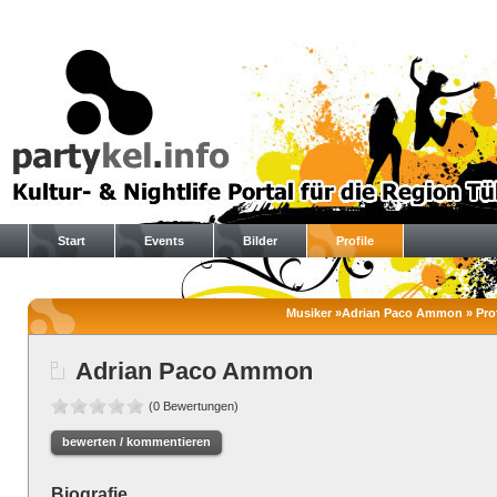
Start
Events
Bilder
Profile
Musiker »Adrian Paco Ammon » Prof
Adrian Paco Ammon
(0 Bewertungen)
bewerten / kommentieren
Biografie