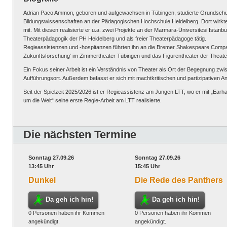
Adrian Paco Ammon, geboren und aufgewachsen in Tübingen, studierte Grundschu
Bildungswissenschaften an der Pädagogischen Hochschule Heidelberg. Dort wirkte
mit. Mit diesen realisierte er u.a. zwei Projekte an der Marmara-Üniversitesi Istanb
Theaterpädagogik der PH Heidelberg und als freier Theaterpädagoge tätig.
Regieassistenzen und -hospitanzen führten ihn an die Bremer Shakespeare Company,
Zukunftsforschung‘ im Zimmertheater Tübingen und das Figurentheater der Theate
Ein Fokus seiner Arbeit ist ein Verständnis von Theater als Ort der Begegnung z
Aufführungsort. Außerdem befasst er sich mit machtkritischen und partizipativen
Seit der Spielzeit 2025/2026 ist er Regieassistenz am Jungen LTT, wo er mit „Earh
um die Welt“ seine erste Regie-Arbeit am LTT realisierte.
Die nächsten Termine
Sonntag 27.09.26
Sonntag 27.09.26
13:45 Uhr
15:45 Uhr
Dunkel
Die Rede des Panthers
Da geh ich hin!
Da geh ich hin!
0 Personen haben ihr Kommen
0 Personen haben ihr Kommen
angekündigt.
angekündigt.