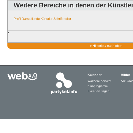
Weitere Bereiche in denen der Künstler 
Profil
Darstellende Künstler
Schriftsteller
»
Historie
»
nach oben
Kalender
Bilder
Wochenübersicht
Alle Gale
Kinoprogramm
Event eintragen