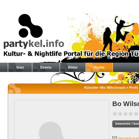
Start
Events
Bilder
Profile
Künstler »Bo Wilschnack » Profil
Bo Wils
bewerten / ko
Nachricht sch