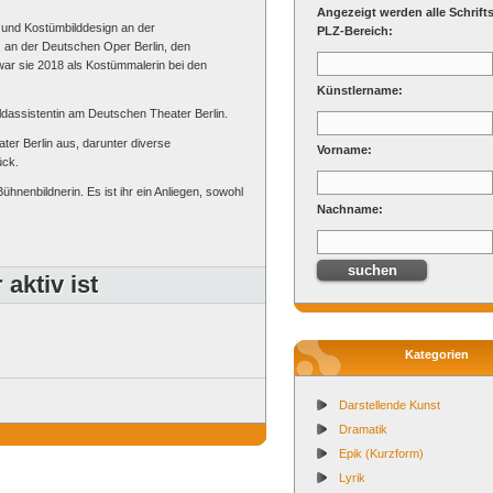
Angezeigt werden alle Schrifts
 und Kostümbilddesign an der
PLZ-Bereich:
. an der Deutschen Oper Berlin, den
ar sie 2018 als Kostümmalerin bei den
Künstlername:
dassistentin am Deutschen Theater Berlin.
ater Berlin aus, darunter diverse
Vorname:
ück.
ühnenbildnerin. Es ist ihr ein Anliegen, sowohl
Nachname:
aktiv ist
Kategorien
Darstellende Kunst
Dramatik
Epik (Kurzform)
Lyrik