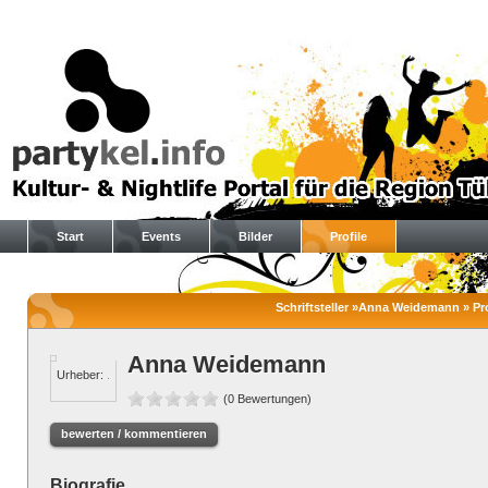
Start
Events
Bilder
Profile
Schriftsteller »Anna Weidemann » Pro
Anna Weidemann
Urheber:
.
(0 Bewertungen)
bewerten / kommentieren
Biografie