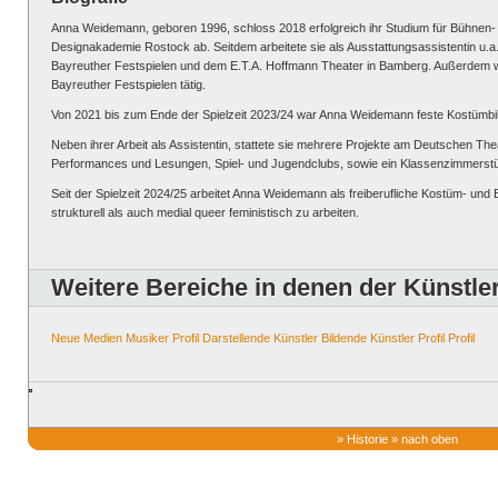
Anna Weidemann, geboren 1996, schloss 2018 erfolgreich ihr Studium für Bühnen-
Designakademie Rostock ab. Seitdem arbeitete sie als Ausstattungsassistentin u.a
Bayreuther Festspielen und dem E.T.A. Hoffmann Theater in Bamberg. Außerdem w
Bayreuther Festspielen tätig.
Von 2021 bis zum Ende der Spielzeit 2023/24 war Anna Weidemann feste Kostümbil
Neben ihrer Arbeit als Assistentin, stattete sie mehrere Projekte am Deutschen The
Performances und Lesungen, Spiel- und Jugendclubs, sowie ein Klassenzimmerst
Seit der Spielzeit 2024/25 arbeitet Anna Weidemann als freiberufliche Kostüm- und B
strukturell als auch medial queer feministisch zu arbeiten.
Weitere Bereiche in denen der Künstler 
Neue Medien
Musiker
Profil
Darstellende Künstler
Bildende Künstler
Profil
Profil
»
Historie
»
nach oben