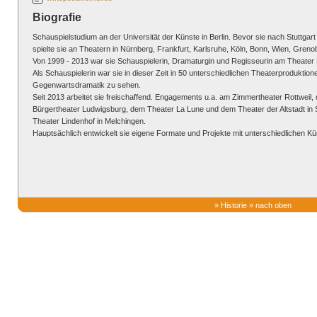
Biografie
Schauspielstudium an der Universität der Künste in Berlin. Bevor sie nach Stuttgar
spielte sie an Theatern in Nürnberg, Frankfurt, Karlsruhe, Köln, Bonn, Wien, Grenobl
Von 1999 - 2013 war sie Schauspielerin, Dramaturgin und Regisseurin am Theater 
Als Schauspielerin war sie in dieser Zeit in 50 unterschiedlichen Theaterprodukti
Gegenwartsdramatik zu sehen.
Seit 2013 arbeitet sie freischaffend. Engagements u.a. am Zimmertheater Rottweil,
Bürgertheater Ludwigsburg, dem Theater La Lune und dem Theater der Altstadt in 
Theater Lindenhof in Melchingen.
Hauptsächlich entwickelt sie eigene Formate und Projekte mit unterschiedlichen Kü
»
Historie
»
nach oben