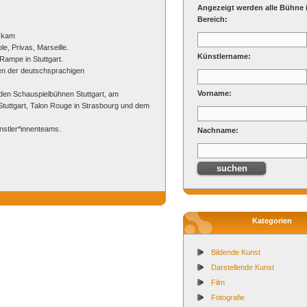
Angezeigt werden alle Bühne 
Bereich:
t kam
e, Privas, Marseille.
Künstlername:
Rampe in Stuttgart.
onen der deutschsprachigen
Vorname:
 den Schauspielbühnen Stuttgart, am
Stuttgart, Talon Rouge in Strasbourg und dem
nstler*innenteams.
Nachname:
Kategorien
Bildende Kunst
Darstellende Kunst
Film
Fotografie