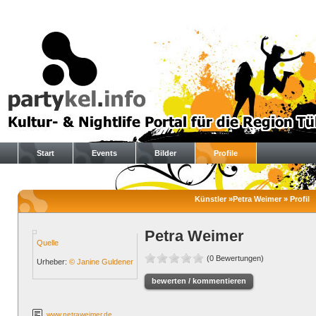
Start
Events
Bilder
Profile
Künstler »Petra Weimer » Profil
Petra Weimer
Quelle
(0 Bewertungen)
Urheber:
© Janine Guldener
bewerten / kommentieren
www.petraweimer.de