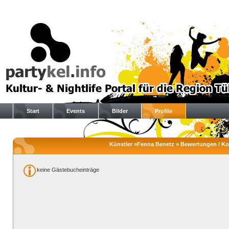
Start
Events
Bilder
Profile
Künstler »Fenna Benetz » Bewertungen / 
keine Gästebucheinträge