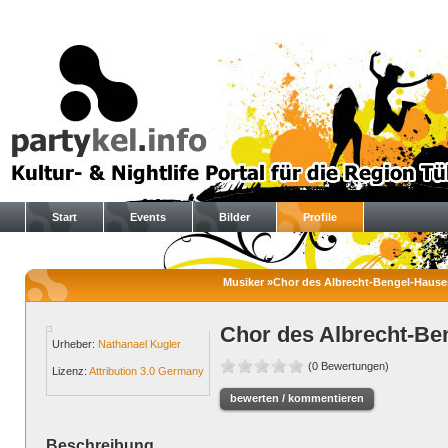
Start
Events
Bilder
Profile
Musiker »Chor des Albrecht-Bengel-Hauses
Chor des Albrecht-Be
Urheber:
Nathanael Kugler
(0 Bewertungen)
Lizenz:
Attribution 3.0 Germany
bewerten / kommentieren
Beschreibung