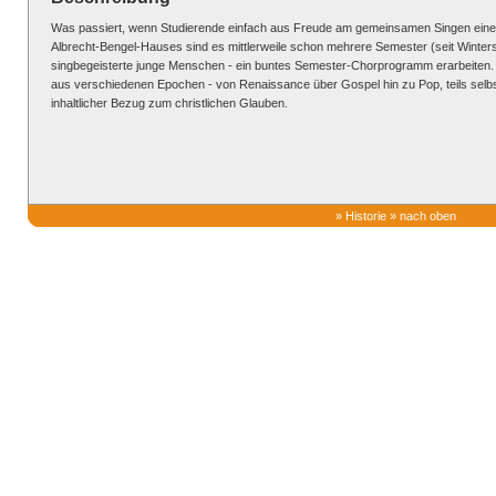
Was passiert, wenn Studierende einfach aus Freude am gemeinsamen Singen eine
Albrecht-Bengel-Hauses sind es mittlerweile schon mehrere Semester (seit Winters
singbegeisterte junge Menschen - ein buntes Semester-Chorprogramm erarbeiten.
aus verschiedenen Epochen - von Renaissance über Gospel hin zu Pop, teils selbst a
inhaltlicher Bezug zum christlichen Glauben.
»
Historie
»
nach oben