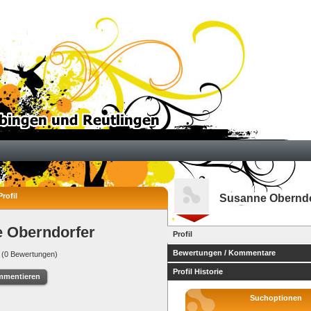
rofil
Susanne Oberndo
 Oberndorfer
Profil
Bewertungen / Kommentare
(0 Bewertungen)
Profil Historie
mmentieren
Suchoptionen