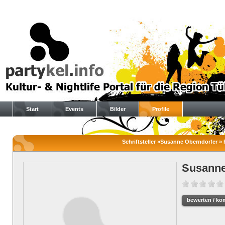
Start
Events
Bilder
Profile
Schriftsteller »Susanne Oberndorfer » P
Susanne
bewerten / ko