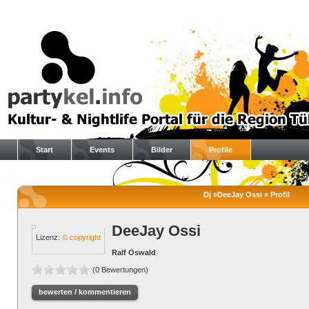
Start
Events
Bilder
Profile
Dj »DeeJay Ossi » Profil
DeeJay Ossi
Lizenz:
© copyright
Ralf Oswald
(0 Bewertungen)
bewerten / kommentieren