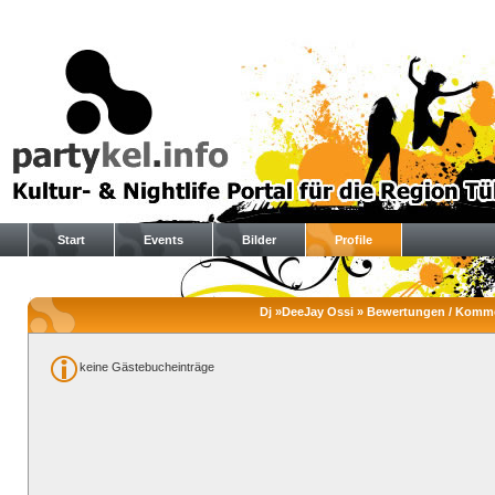
Start
Events
Bilder
Profile
Dj »DeeJay Ossi » Bewertungen / Komm
keine Gästebucheinträge