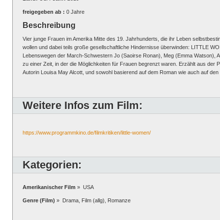
freigegeben ab :
0 Jahre
Beschreibung
Vier junge Frauen im Amerika Mitte des 19. Jahrhunderts, die ihr Leben selbstbest
wollen und dabei teils große gesellschaftliche Hindernisse überwinden: LITTLE WO
Lebenswegen der March-Schwestern Jo (Saoirse Ronan), Meg (Emma Watson), Amy
zu einer Zeit, in der die Möglichkeiten für Frauen begrenzt waren. Erzählt aus der
Autorin Louisa May Alcott, und sowohl basierend auf dem Roman wie auch auf den p
Weitere Infos zum Film:
https://www.programmkino.de/filmkritiken/little-women/
Kategorien:
Amerikanischer Film
» USA
Genre (Film)
» Drama, Film (allg), Romanze