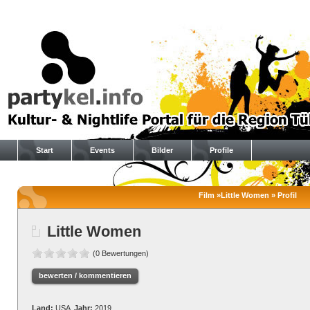
Start
Events
Bilder
Profile
Film »Little Women » Profil
Little Women
(0 Bewertungen)
bewerten / kommentieren
Land:
USA
Jahr:
2019