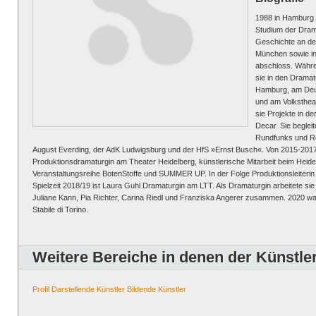
1988 in Hamburg 
Studium der Drama
Geschichte an d
München sowie in
abschloss. Währen
sie in den Drama
Hamburg, am Deut
und am Volkstheat
sie Projekte in de
Decar. Sie beglei
Rundfunks und Re
August Everding, der AdK Ludwigsburg und der HfS »Ernst Busch«. Von 2015-2017
Produktionsdramaturgin am Theater Heidelberg, künstlerische Mitarbeit beim Heid
Veranstaltungsreihe BotenStoffe und SUMMER UP. In der Folge Produktionsleiterin f
Spielzeit 2018/19 ist Laura Guhl Dramaturgin am LTT. Als Dramaturgin arbeitete sie u
Juliane Kann, Pia Richter, Carina Riedl und Franziska Angerer zusammen. 2020 wa
Stabile di Torino.
Weitere Bereiche in denen der Künstler 
Profil
Darstellende Künstler
Bildende Künstler