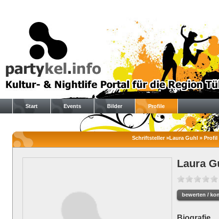
Start
Events
Bilder
Profile
Schriftsteller »Laura Guhl » Profil
Laura G
bewerten / ko
Biografie