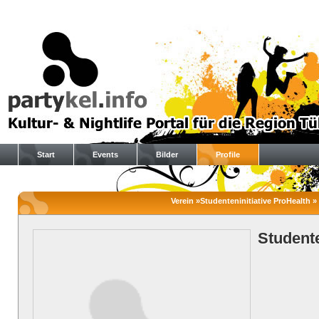
Start
Events
Bilder
Profile
Verein »Studenteninitiative ProHealth » 
Studente