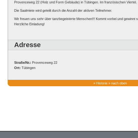
Provenceweg 22 (Holz und Form Gebäude) in Tübingen. Im französischen Viertel.
Die Saalmiete wird geteilt durch die Anzahl der aktiven Teilnehmer.
Wir freuen uns sehr über tanzbegeisterte Menschen!!! Kommt vorbei und gewinnt s
Herzliche Einladung!
Adresse
Straße/Nr.:
Provenceweg 22
Ort:
Tübingen
»
Historie
»
nach oben