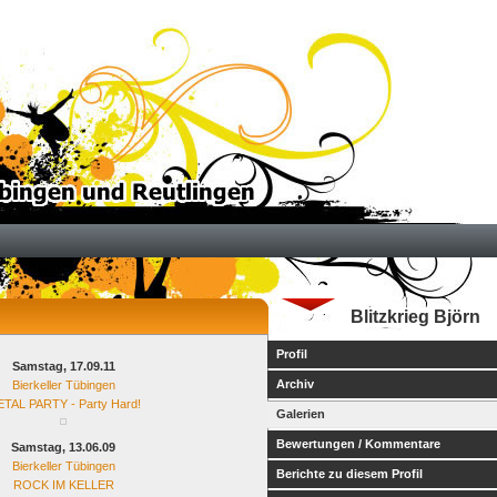
Blitzkrieg Björn
Profil
Samstag, 17.09.11
Archiv
Bierkeller Tübingen
TAL PARTY - Party Hard!
Galerien
Bewertungen / Kommentare
Samstag, 13.06.09
Bierkeller Tübingen
Berichte zu diesem Profil
ROCK IM KELLER