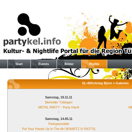
Start
Events
Bilder
Profile
Dj »Blitzkrieg Björn » Galerien
Samstag, 19.11.11
Bierkeller Tübingen
METAL PARTY - Party Hard!
ME
Samstag, 14.05.11
Parkgaststätte
Put Your Hands Up In The Air! [KNARTZ IV RIOTS]