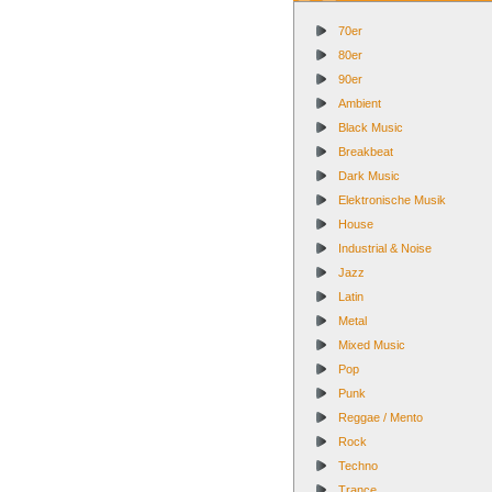
70er
80er
90er
Ambient
Black Music
Breakbeat
Dark Music
Elektronische Musik
House
Industrial & Noise
Jazz
Latin
Metal
Mixed Music
Pop
Punk
Reggae / Mento
Rock
Techno
Trance