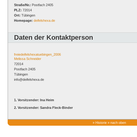
Straße/Nr.:
Postfach 2405
PLZ:
72014
Ort:
Tübingen
Homepage:
deifelshexa.de
Daten der Kontaktperson
freiedeifelshexatuebingen_2006
Melissa Schneider
72014
Postfach 2405
Tübingen
info@deifelshexa.de
1. Vorsitzender: Ina Heim
2. Vorsitzender: Sandra Fleck-Binder
»
Historie
»
nach oben