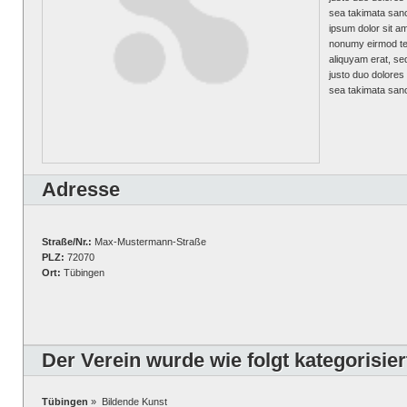
sea takimata sanc
ipsum dolor sit am
nonumy eirmod tem
aliquyam erat, se
justo duo dolores
sea takimata sanc
Adresse
Straße/Nr.:
Max-Mustermann-Straße
PLZ:
72070
Ort:
Tübingen
Der Verein wurde wie folgt kategorisier
Tübingen
» Bildende Kunst