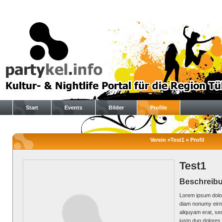
Start
Events
Bilder
Profile
Verein »Test1 » Profil
Test1
Beschreib
Lorem ipsum dolor
diam nonumy eirm
aliquyam erat, se
justo duo dolores