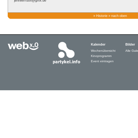
jenniferruoff@gmx.de
»
Historie
»
nach oben
Kalender
Bilder
Wochenübersicht
Alle Gale
Kinoprogramm
Event eintragen