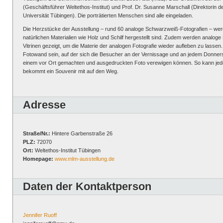
(Geschäftsführer Weltethos-Institut) und Prof. Dr. Susanne Marschall (Direktorin
Universität Tübingen). Die porträtierten Menschen sind alle eingeladen.
Die Herzstücke der Ausstellung – rund 60 analoge Schwarzweiß-Fotografien – wer
natürlichen Materialien wie Holz und Schilf hergestellt sind. Zudem werden analo
Vitrinen gezeigt, um die Materie der analogen Fotografie wieder aufleben zu lassen. 
Fotowand sein, auf der sich die Besucher an der Vernissage und an jedem Donne
einem vor Ort gemachten und ausgedruckten Foto verewigen können. So kann jede
bekommt ein Souvenir mit auf den Weg.
Adresse
Straße/Nr.:
Hintere Garbenstraße 26
PLZ:
72070
Ort:
Weltethos-Institut Tübingen
Homepage:
www.mlm-ausstellung.de
Daten der Kontaktperson
Jennifer Ruoff