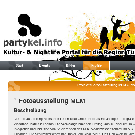
Start
Events
Bilder
Profile
Projekt »Fotoausstellung MLM » Prof
Fotoausstellung MLM
Beschreibung
Die Fotoausstellung Menschen.Leben.Miteinander. Porträts mit analoger Fotogra e is
Weltethos-Institut zu sehen. Die Vernissage ndet dort Freitag, den 15. April um 19
Integration und Inklusion von Studierenden des M.A. Medienwissenschaft und M.A. Li
Tübingen. Die Schirmherrschaft hat Daniel Lede Abal (MdL). Das Grußwort bei der