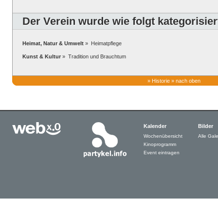
Der Verein wurde wie folgt kategorisier
Heimat, Natur & Umwelt
» Heimatpflege
Kunst & Kultur
» Tradition und Brauchtum
»
Historie
»
nach oben
Kalender
Bilder
Wochenübersicht
Alle Gale
Kinoprogramm
Event eintragen