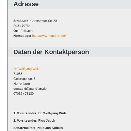
Adresse
Straße/Nr.:
Cannstatter Str. 38
PLZ:
70734
Ort:
Fellbach
Homepage:
http://www.mund-art.de/
Daten der Kontaktperson
Dr. Wolfgang Wulz
71083
Goldregenstr. 6
Herrenberg
vorstand@mund-art.de
07032 / 75130
1. Vorsitzender: Dr. Wolfgang Wulz
2. Vorsitzender: Pius Jauch
Schatzmeister: Nikolaus Kolleth