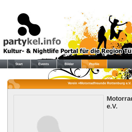
Start
Events
Bilder
Profile
Verein »Motorradfreunde Rottenburg e.V. »
Motorra
e.V.