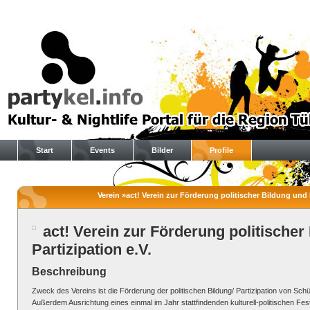
Start
Events
Bilder
Profile
Verein »act! Verein zur Förderung politischer Bildung und Pa
act! Verein zur Förderung politischer
Partizipation e.V.
Beschreibung
Zweck des Vereins ist die Förderung der politischen Bildung/ Partizipation von Sch
Außerdem Ausrichtung eines einmal im Jahr stattfindenden kulturell-politischen Fest