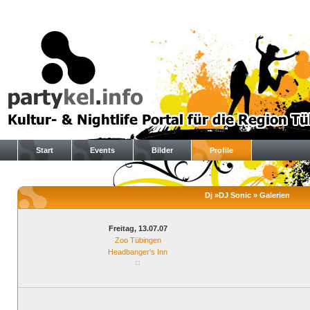
Start
Events
Bilder
Profile
Dj »DJ Sonic » Galerien
Freitag, 13.07.07
Zoo Tübingen
Headbanger's Inn