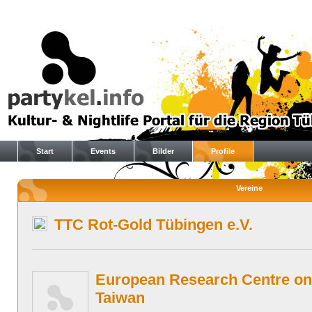
Start
Events
Bilder
Profile
Vereine
TTC Rot-Gold Tübingen e.V.
European Research Centre o
Taiwan