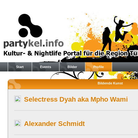
Start
Events
Bilder
Profile
Bildende Kunst
Selectress Dyah aka Mpho Wami
Alexander Schmidt