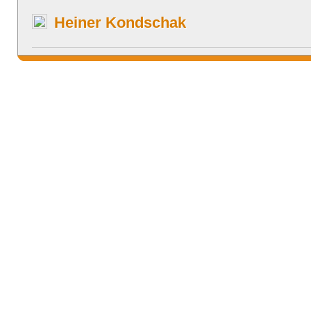
Heiner Kondschak