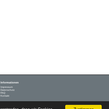
Informationen
Impressum
Datenschutz
FAQ
Kontakt
Zustimmen
nverstanden, dass wir Cookies