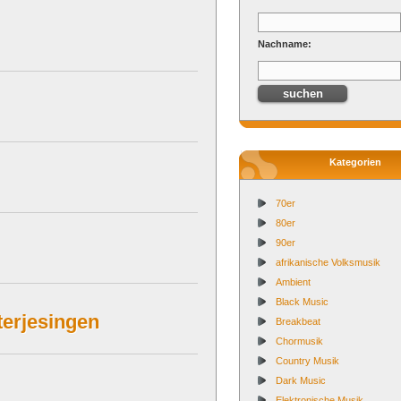
Nachname:
Kategorien
70er
80er
90er
afrikanische Volksmusik
Ambient
Black Music
erjesingen
Breakbeat
Chormusik
Country Musik
Dark Music
Elektronische Musik