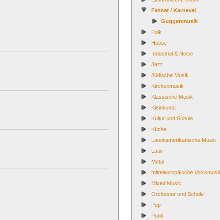
Fasnet / Karneval
Guggenmusik
Folk
House
Industrial & Noise
Jazz
Jüdische Musik
Kirchenmusik
Klassische Musik
Kleinkunst
Kultur und Schule
Küche
Lateinamerikanische Musik
Latin
Metal
mitteleuropäische Volksmusi
Mixed Music
Orchester und Schule
Pop
Punk