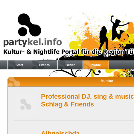
Start
Events
Bilder
Profile
Musiker
Professional DJ, sing & music
Schlag & Friends
Albgoischda