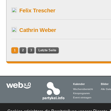
Felix Trescher
Cathrin Weber
1
2
3
Letzte Seite
Kalender
Bilder
Wochenübersicht
Alle Gale
Kinoprogramm
Event eintragen
Cookies erleichtern die Bereitstellung unserer Dienste.