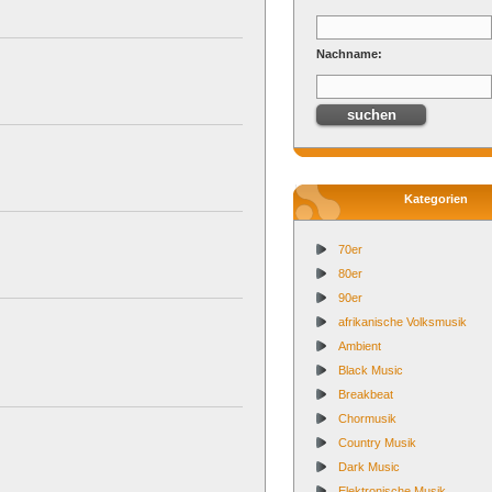
Nachname:
Kategorien
70er
80er
90er
afrikanische Volksmusik
Ambient
Black Music
Breakbeat
Chormusik
Country Musik
Dark Music
Elektronische Musik