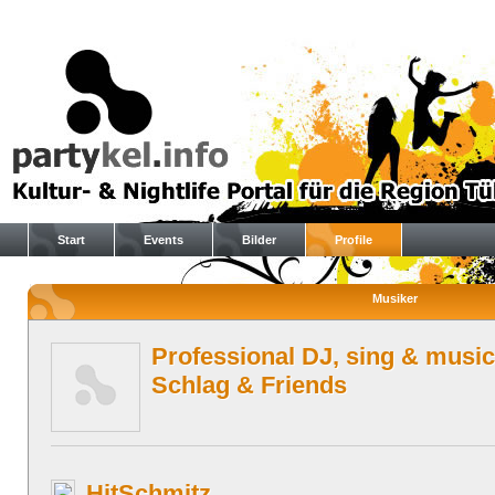
Start
Events
Bilder
Profile
Musiker
Professional DJ, sing & music
Schlag & Friends
HitSchmitz