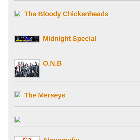
The Bloody Chickenheads
Midnight Special
O.N.B
The Merseys