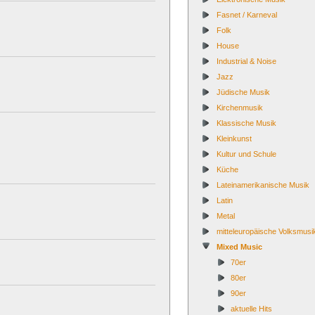
Fasnet / Karneval
Folk
House
Industrial & Noise
Jazz
Jüdische Musik
Kirchenmusik
Klassische Musik
Kleinkunst
Kultur und Schule
Küche
Lateinamerikanische Musik
Latin
Metal
mitteleuropäische Volksmusi
Mixed Music
70er
80er
90er
aktuelle Hits