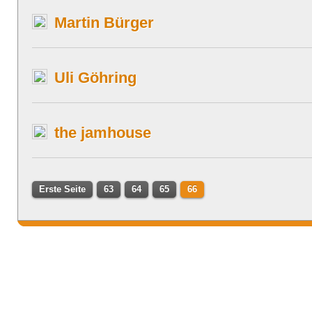
Martin Bürger
Uli Göhring
the jamhouse
Erste Seite
63
64
65
66