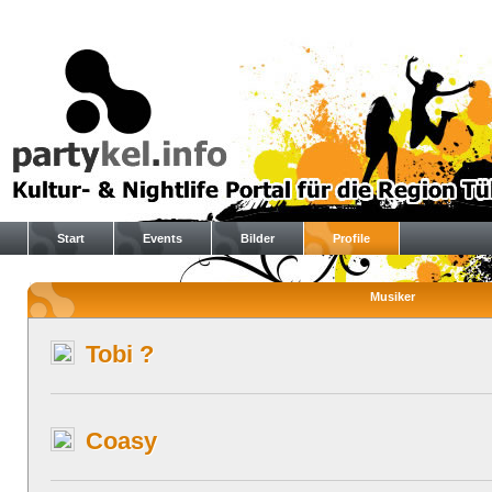
Start
Events
Bilder
Profile
Musiker
Tobi ?
Coasy