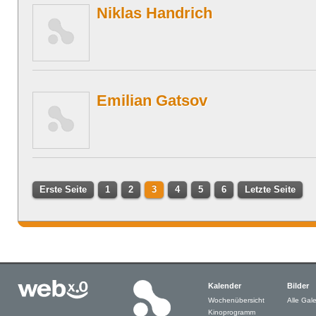
Niklas Handrich
Emilian Gatsov
Erste Seite
1
2
3
4
5
6
Letzte Seite
Kalender
Bilder
Wochenübersicht
Alle Gale
Kinoprogramm