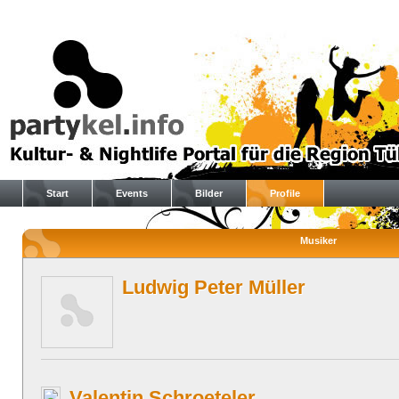
Start
Events
Bilder
Profile
Musiker
Ludwig Peter Müller
Valentin Schroeteler