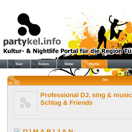
Start
Events
Bilder
Profile
Djs
Professional DJ, sing & music
Schlag & Friends
DJ M.A.R.I.J.A.N.