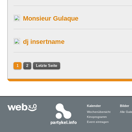
Monsieur Gulaque
dj insertname
1
2
Letzte Seite
Kalender
Bilder
Wochenübersicht
Alle Gale
Kinoprogramm
Event eintragen