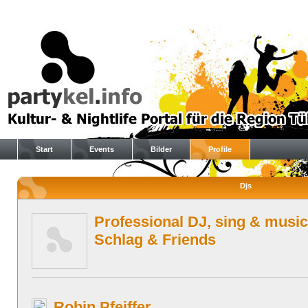
Start
Events
Bilder
Profile
Djs
Professional DJ, sing & music
Schlag & Friends
Robin Pfeiffer