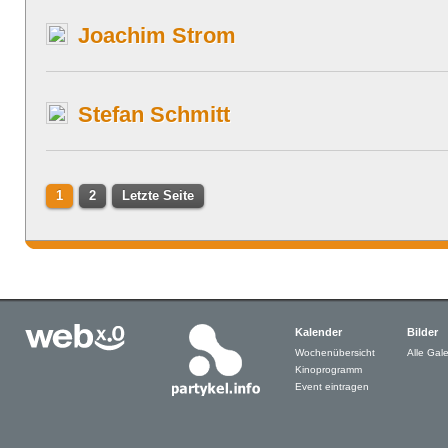
Joachim Strom
Stefan Schmitt
1
2
Letzte Seite
Kalender
Bilder
Wochenübersicht
Alle Gale
Kinoprogramm
Event eintragen