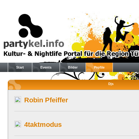
Start
Events
Bilder
Profile
Djs
Robin Pfeiffer
4taktmodus