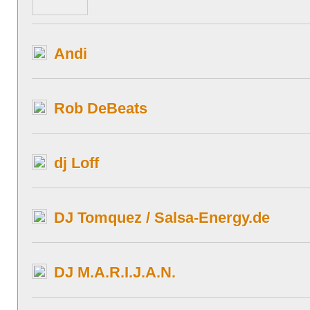
Andi
Rob DeBeats
dj Loff
DJ Tomquez / Salsa-Energy.de
DJ M.A.R.I.J.A.N.