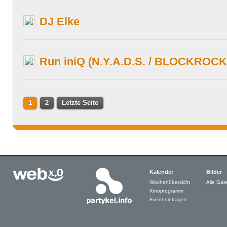
DJ Elke
Run iniQ (N.Y.A.D.S. / BLOCKROCK
1
2
Letzte Seite
Kalender
Bilder
Wochenübersicht
Alle Gale
Kinoprogramm
Event eintragen