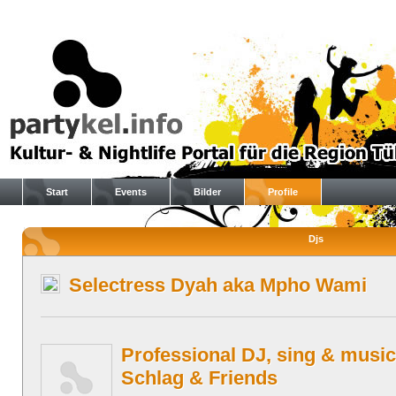
Start
Events
Bilder
Profile
Djs
Selectress Dyah aka Mpho Wami
Professional DJ, sing & music
Schlag & Friends