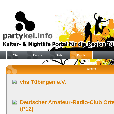
Start
Events
Bilder
Profile
Vereine
vhs Tübingen e.V.
Deutscher Amateur-Radio-Club Ort
(P12)