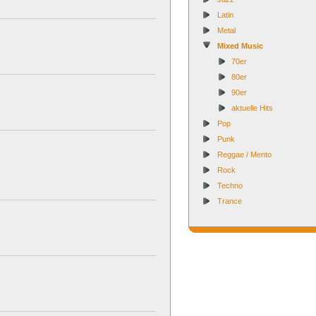
Latin
Metal
Mixed Music
70er
80er
90er
aktuelle Hits
Pop
Punk
Reggae / Mento
Rock
Techno
Trance