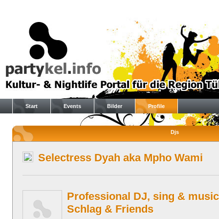
Start
Events
Bilder
Profile
Djs
Selectress Dyah aka Mpho Wami
Professional DJ, sing & music
Schlag & Friends