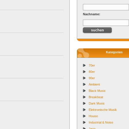
Nachname:
Kategorien
70er
80er
90er
Ambient
Black Music
Breakbeat
Dark Music
Elektronische Musik
House
Industrial & Noise
Jazz