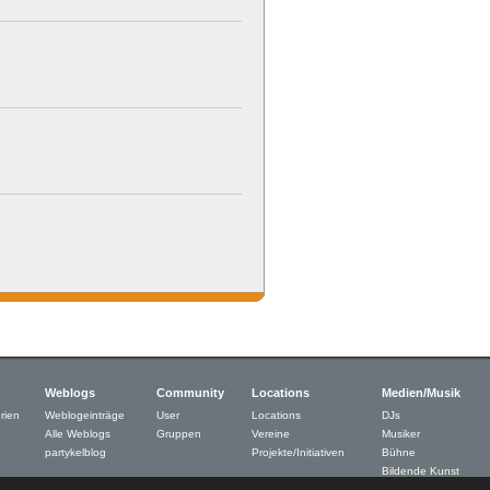
Weblogs
Community
Locations
Medien/Musik
rien
Weblogeinträge
User
Locations
DJs
Alle Weblogs
Gruppen
Vereine
Musiker
partykelblog
Projekte/Initiativen
Bühne
Bildende Kunst
Neue Medien