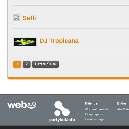
Seffi
DJ Tropicana
1
2
Letzte Seite
Kalender
Bilder
Wochenübersicht
Alle Gale
Kinoprogramm
Event eintragen