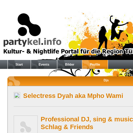
Start
Events
Bilder
Profile
Djs
Selectress Dyah aka Mpho Wami
Professional DJ, sing & music
Schlag & Friends