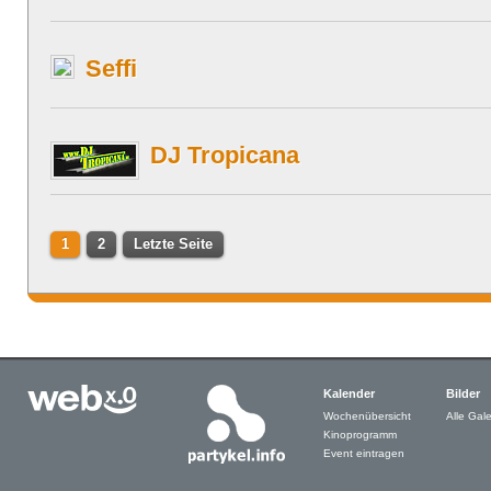
Seffi
DJ Tropicana
1
2
Letzte Seite
Kalender
Bilder
Wochenübersicht
Alle Gale
Kinoprogramm
Event eintragen