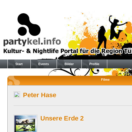
Start
Events
Bilder
Profile
Filme
Peter Hase
Unsere Erde 2