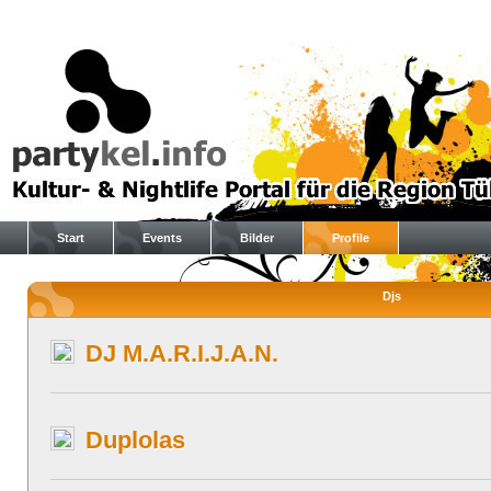
Start
Events
Bilder
Profile
Djs
DJ M.A.R.I.J.A.N.
Duplolas