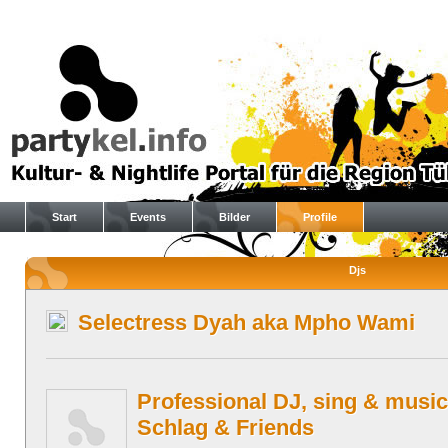
Start
Events
Bilder
Profile
Djs
Selectress Dyah aka Mpho Wami
Professional DJ, sing & music
Schlag & Friends