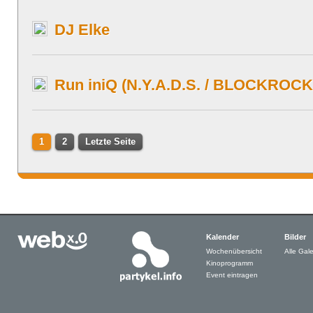
DJ Elke
Run iniQ (N.Y.A.D.S. / BLOCKROCK
1
2
Letzte Seite
Kalender
Bilder
Wochenübersicht
Alle Gale
Kinoprogramm
Event eintragen