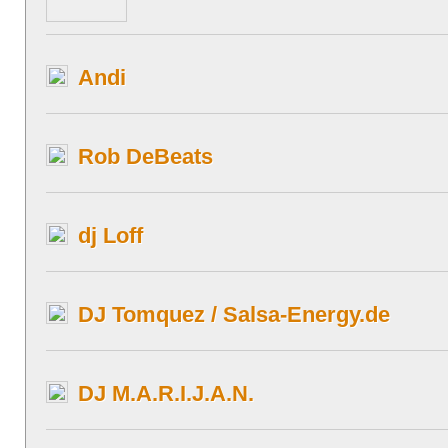
Andi
Rob DeBeats
dj Loff
DJ Tomquez / Salsa-Energy.de
DJ M.A.R.I.J.A.N.