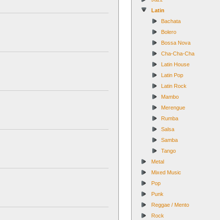
Latin
Bachata
Bolero
Bossa Nova
Cha-Cha-Cha
Latin House
Latin Pop
Latin Rock
Mambo
Merengue
Rumba
Salsa
Samba
Tango
Metal
Mixed Music
Pop
Punk
Reggae / Mento
Rock