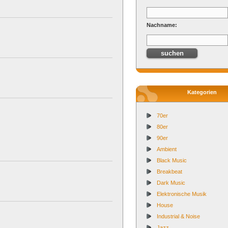
Nachname:
Kategorien
70er
80er
90er
Ambient
Black Music
Breakbeat
Dark Music
Elektronische Musik
House
Industrial & Noise
Jazz