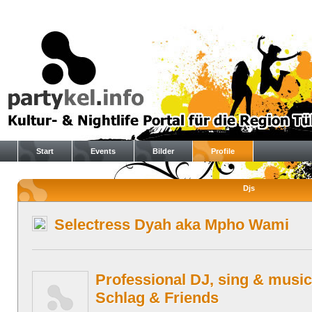
Start
Events
Bilder
Profile
Djs
Selectress Dyah aka Mpho Wami
Professional DJ, sing & music
Schlag & Friends