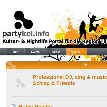
Start
Events
Bilder
Profile
Djs
Professional DJ, sing & music
Schlag & Friends
Robin Pfeiffer