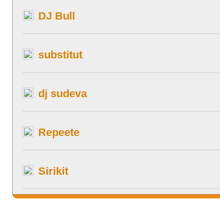
DJ Bull
substitut
dj sudeva
Repeete
Sirikit