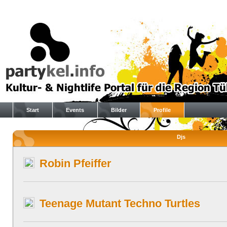
Start
Events
Bilder
Profile
Djs
Robin Pfeiffer
Teenage Mutant Techno Turtles